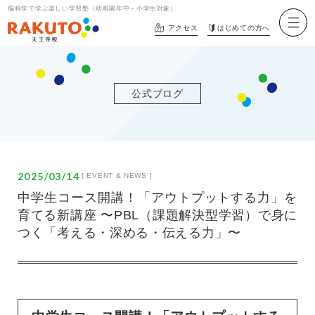
脳科学で学ぶ楽しい学習塾（幼稚園年中～小学生対象）
アクセス
はじめての方へ
はじめての方へ
公式ブログ
クラスの紹介
年中～小1【キンダーコース】
年長～小3【HOPクラス】
2025/03/14
[
EVENT & NEWS
]
小3～小5【STEPクラス】
中学生コース開講！「アウトプットする力」を
育てる新講座 〜PBL（課題解決型学習）で身に
小5～小6【JUMPクラス】
つく「考える・深める・伝える力」〜
無料体験授業
申し込み