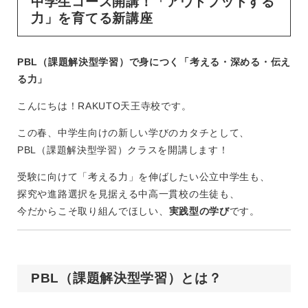
中学生コース開講！「アウトプットする
公式ブログ
力」を育てる新講座
講師ご紹介
卒業生インタビュー
PBL（課題解決型学習）で身につく「考える・深める・伝え
る力」
こんにちは！RAKUTO天王寺校です。
採用情報
この春、中学生向けの新しい学びのカタチとして、
PBL（課題解決型学習）クラスを開講します！
よくあるご質問
受験に向けて「考える力」を伸ばしたい公立中学生も、
探究や進路選択を見据える中高一貫校の生徒も、
今だからこそ取り組んでほしい、
実践型の学び
です。
学習塾RAKUTO（らくと）天王寺校
PBL（課題解決型学習）とは？
募集対象：年中～小学生